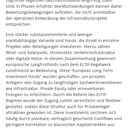
zugrunde liegenden Geschäftsmodelle langfristig stabil
sind. In Phasen erhöhter Marktschwankungen können daher
Bewertungsbewegungen auftreten, die nicht unmittelbar
der operativen Entwicklung der Infrastrukturprojekte
entsprechen.
Eine stärker substanzorientierte und weniger
marktabhängige Variante sind Fonds, die direkt in einzelne
Projekte oder Beteiligungen investieren. Hierzu zählen
Wind- und Solarparks, Stromnetze, Verkehrsinfrastruktur
oder digitale Netze. In diesem Zusammenhang gewinnen
europäische Langfristfonds nach dem ELTIF-Regelwerk
zunehmend an Bedeutung. Diese “European Long-Term
Investment Funds“ wurden geschaffen, um privaten
Anlegern den Zugang zu langfristigen Sachwertinvestitionen
wie Infrastruktur, Private Equity oder erneuerbaren
Energien zu erleichtern. Durch die Reform des ELTIF-
Regimes wurde der Zugang zuletzt vereinfacht und flexibler
gestaltet, sodass diese Struktur auch für Privatanleger
attraktiver geworden ist. Diese Investments zeichnen sich
häufig durch planbare, vertraglich gesicherte Cashflows und
geringere Korrelation zu klassischen Kapitalmärkten aus.