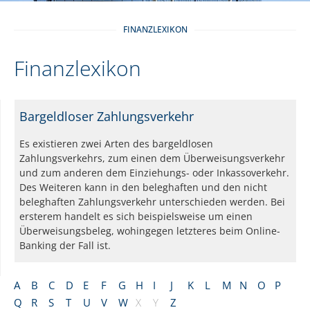
FINANZLEXIKON
Finanzlexikon
Bargeldloser Zahlungsverkehr
Es existieren zwei Arten des bargeldlosen
Zahlungsverkehrs, zum einen dem Überweisungsverkehr
und zum anderen dem Einziehungs- oder Inkassoverkehr.
Des Weiteren kann in den beleghaften und den nicht
beleghaften Zahlungsverkehr unterschieden werden. Bei
ersterem handelt es sich beispielsweise um einen
Überweisungsbeleg, wohingegen letzteres beim Online-
Banking der Fall ist.
A
B
C
D
E
F
G
H
I
J
K
L
M
N
O
P
Q
R
S
T
U
V
W
X
Y
Z