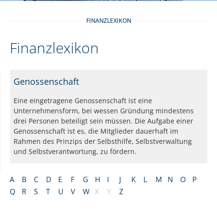
FINANZLEXIKON
Finanzlexikon
Genossenschaft
Eine eingetragene Genossenschaft ist eine
Unternehmensform, bei wessen Gründung mindestens
drei Personen beteiligt sein müssen. Die Aufgabe einer
Genossenschaft ist es, die Mitglieder dauerhaft im
Rahmen des Prinzips der Selbsthilfe, Selbstverwaltung
und Selbstverantwortung, zu fördern.
A
B
C
D
E
F
G
H
I
J
K
L
M
N
O
P
Q
R
S
T
U
V
W
X
Y
Z