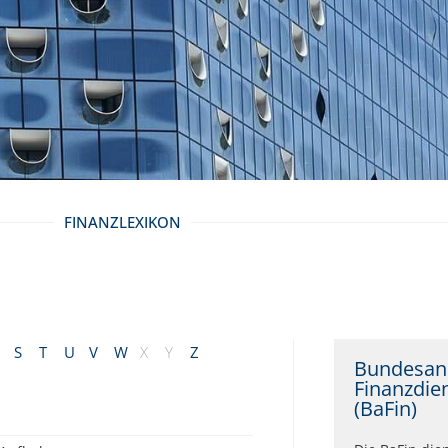
FINANZLEXIKON
S
T
U
V
W
X
Y
Z
Bundesans
Finanzdie
(BaFin)