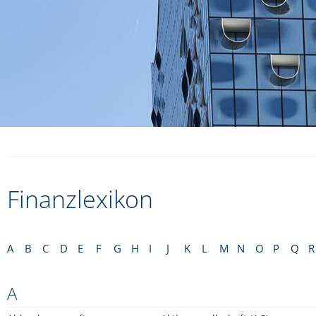
Finanzlexikon
A
B
C
D
E
F
G
H
I
J
K
L
M
N
O
P
Q
R
A