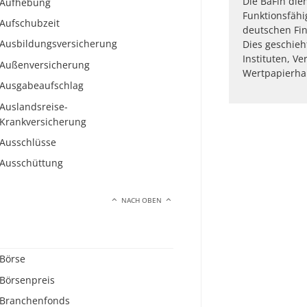
Die BaFin dien
Aufhebung
Funktionsfähig
Aufschubzeit
deutschen Fin
Ausbildungsversicherung
Dies geschieh
Instituten, V
Außenversicherung
Wertpapierha
Ausgabeaufschlag
Auslandsreise-
Krankversicherung
Ausschlüsse
Ausschüttung
NACH OBEN
Börse
Börsenpreis
Branchenfonds