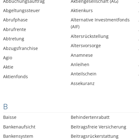
Abbuchungsauftrag
Aktiengesellschaft (AG)
Abgeltungssteuer
Aktienkurs
Abrufphase
Alternative Investmentfonds
(AIF)
Abrufrente
Altersrückstellung
Abtretung
Altersvorsorge
Abzugsfranchise
Anamnese
Agio
Anleihen
Aktie
Anteilschein
Aktienfonds
Assekuranz
B
Baisse
Behindertenrabatt
Bankenaufsicht
Beitragsfreie Versicherung
Bankensystem
Beitragsrückerstattung