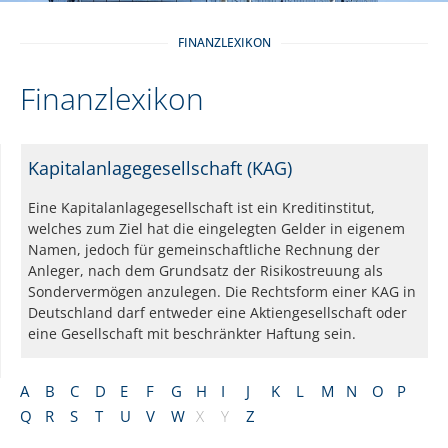
FINANZLEXIKON
Finanzlexikon
Kapitalanlagegesellschaft (KAG)
Eine Kapitalanlagegesellschaft ist ein Kreditinstitut,
welches zum Ziel hat die eingelegten Gelder in eigenem
Namen, jedoch für gemeinschaftliche Rechnung der
Anleger, nach dem Grundsatz der Risikostreuung als
Sondervermögen anzulegen. Die Rechtsform einer KAG in
Deutschland darf entweder eine Aktiengesellschaft oder
eine Gesellschaft mit beschränkter Haftung sein.
A
B
C
D
E
F
G
H
I
J
K
L
M
N
O
P
Q
R
S
T
U
V
W
X
Y
Z