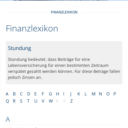
FINANZLEXIKON
Finanzlexikon
Stundung
Stundung bedeutet, dass Beiträge für eine
Lebensversicherung für einen bestimmten Zeitraum
verspätet gezahlt werden können. Für diese Beträge fallen
jedoch Zinsen an.
A
B
C
D
E
F
G
H
I
J
K
L
M
N
O
P
Q
R
S
T
U
V
W
X
Y
Z
A