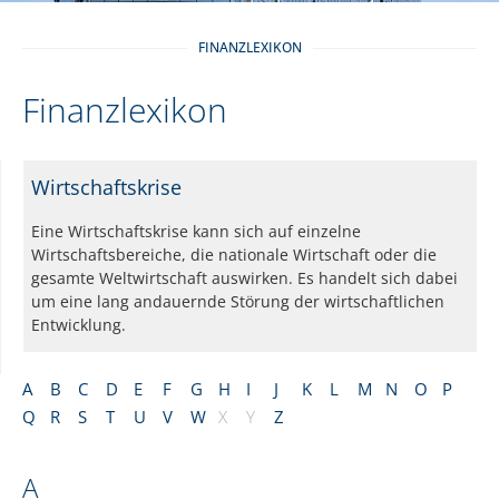
FINANZLEXIKON
Finanzlexikon
Wirtschaftskrise
Eine Wirtschaftskrise kann sich auf einzelne
Wirtschaftsbereiche, die nationale Wirtschaft oder die
gesamte Weltwirtschaft auswirken. Es handelt sich dabei
um eine lang andauernde Störung der wirtschaftlichen
Entwicklung.
A
B
C
D
E
F
G
H
I
J
K
L
M
N
O
P
Q
R
S
T
U
V
W
X
Y
Z
A