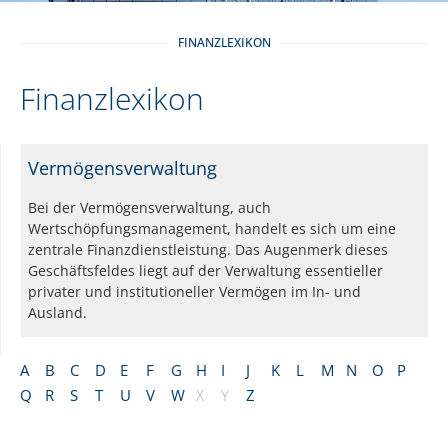
FINANZLEXIKON
Finanzlexikon
Vermögensverwaltung
Bei der Vermögensverwaltung, auch
Wertschöpfungsmanagement, handelt es sich um eine
zentrale Finanzdienstleistung. Das Augenmerk dieses
Geschäftsfeldes liegt auf der Verwaltung essentieller
privater und institutioneller Vermögen im In- und
Ausland.
A
B
C
D
E
F
G
H
I
J
K
L
M
N
O
P
Q
R
S
T
U
V
W
X
Y
Z