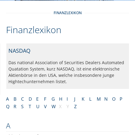
FINANZLEXIKON
Finanzlexikon
NASDAQ
Das national Association of Securities Dealers Automated
Quatation System, kurz NASDAQ, ist eine elektronische
Aktienbörse in den USA, welche insbesondere junge
Hightechunternehmen listet.
A
B
C
D
E
F
G
H
I
J
K
L
M
N
O
P
Q
R
S
T
U
V
W
X
Y
Z
A