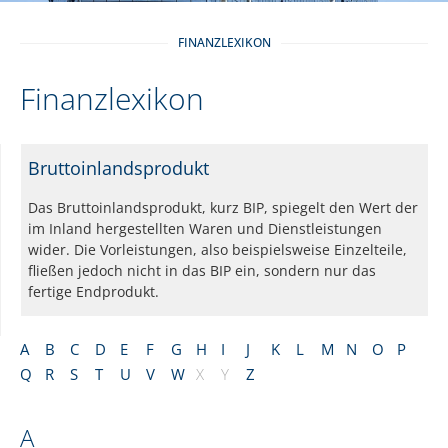
FINANZLEXIKON
Finanzlexikon
Bruttoinlandsprodukt
Das Bruttoinlandsprodukt, kurz BIP, spiegelt den Wert der
im Inland hergestellten Waren und Dienstleistungen
wider. Die Vorleistungen, also beispielsweise Einzelteile,
fließen jedoch nicht in das BIP ein, sondern nur das
fertige Endprodukt.
A
B
C
D
E
F
G
H
I
J
K
L
M
N
O
P
Q
R
S
T
U
V
W
X
Y
Z
A