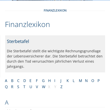
FINANZLEXIKON
Finanzlexikon
Sterbetafel
Die Sterbetafel stellt die wichtigste Rechnungsgrundlage
der Lebensversicherer dar. Die Sterbetafel betrachtet den
durch den Tod verursachten jährlichen Verlust eines
Jahrgangs.
A
B
C
D
E
F
G
H
I
J
K
L
M
N
O
P
Q
R
S
T
U
V
W
X
Y
Z
A